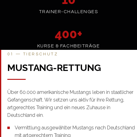
TRAINER-CHALLENGES
400+
KURSE & FACHBEITRÄGE
01 — TIERSCHUTZ
MUSTANG-RETTUNG
Über 60.000 amerikanische Mustangs leben in staatlicher
Gefangenschaft. Wir setzen uns aktiv für ihre Rettung,
artgerechtes Training und ein neues Zuhause in
Deutschland ein.
Vermittlung ausgewählter Mustangs nach Deutschland
mit artgerechtem Training