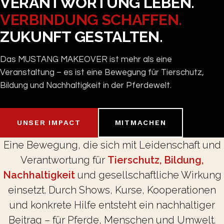
VERANTWORTUNG LEBEN.
VERBINDUNG SCHAFFEN.
ZUKUNFT GESTALTEN.
Das MUSTANG MAKEOVER ist mehr als eine
Veranstaltung – es ist eine Bewegung für Tierschutz,
Bildung und Nachhaltigkeit in der Pferdewelt.
UNSER IMPACT
MITMACHEN
Eine Bewegung, die sich mit Leidenschaft und
Verantwortung für
Tierschutz, Bildung,
Nachhaltigkeit
und gesellschaftliche Wirkung
einsetzt. Durch Shows, Kurse, Kooperationen
und konkrete Hilfe entsteht ein nachhaltiger
Beitrag – für Pferde, Menschen und Umwelt.