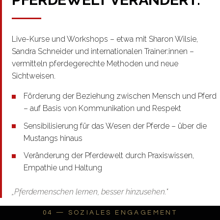
Live-Kurse und Workshops – etwa mit Sharon Wilsie,
Sandra Schneider und internationalen Trainer:innen –
vermitteln pferdegerechte Methoden und neue
Sichtweisen.
Förderung der Beziehung zwischen Mensch und Pferd
– auf Basis von Kommunikation und Respekt
Sensibilisierung für das Wesen der Pferde – über die
Mustangs hinaus
Veränderung der Pferdewelt durch Praxiswissen,
Empathie und Haltung
„Pferdemenschen lernen, besser hinzusehen."
04 — SOZIALES ENGAGEMENT